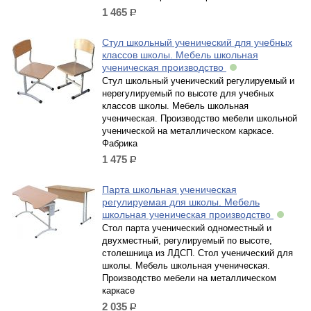
1 465
р.
Стул школьный ученический для учебных
классов школы. Мебель школьная
ученическая производство
Стул школьный ученический регулируемый и
нерегулируемый по высоте для учебных
классов школы. Мебель школьная
ученическая. Производство мебели школьной
ученической на металлическом каркасе.
Фабрика
1 475
р.
Парта школьная ученическая
регулируемая для школы. Мебель
школьная ученическая производство
Стол парта ученический одноместный и
двухместный, регулируемый по высоте,
столешница из ЛДСП. Стол ученический для
школы. Мебель школьная ученическая.
Производство мебели на металлическом
каркасе
2 035
р.