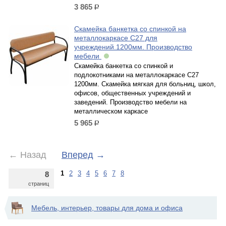
3 865
р.
Скамейка банкетка со спинкой на
металлокаркасе С27 для
учреждений.1200мм. Производство
мебели
Скамейка банкетка со спинкой и
подлокотниками на металлокаркасе С27
1200мм. Скамейка мягкая для больниц, школ,
офисов, общественных учреждений и
заведений. Производство мебели на
металлическом каркасе
5 965
р.
←
Назад
Вперед
→
1
2
3
4
5
6
7
8
8
страниц
Мебель, интерьер, товары для дома и офиса