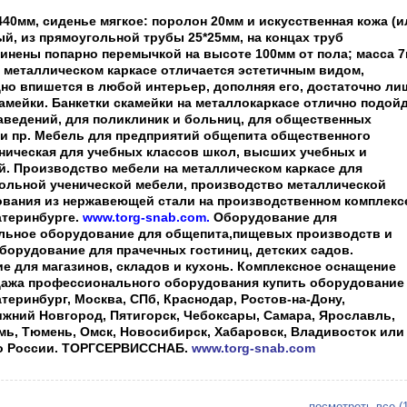
440мм, сиденье мягкое: поролон 20мм и искусственная кожа (и
й, из прямоугольной трубы 25*25мм, на концах труб
инены попарно перемычкой на высоте 100мм от пола; масса 7к
а металлическом каркасе отличается эстетичным видом,
но впишется в любой интерьер, дополняя его, достаточно ли
амейки. Банкетки скамейки на металлокаркасе отлично подой
ведений, для поликлиник и больниц, для общественных
 и пр. Мебель для предприятий общепита общественного
еническая для учебных классов школ, высших учебных и
. Производство мебели на металлическом каркасе для
ольной ученической мебели, производство металлической
ования из нержавеющей стали на производственном комплекс
атеринбурге.
www.torg-snab.com.
Оборудование для
альное оборудование для общепита,пищевых производств и
борудование для прачечных гостиниц, детских садов.
для магазинов, складов и кухонь. Комплексное оснащение
дажа профессионального оборудования купить оборудование
теринбург, Москва, СПб, Краснодар, Ростов-на-Дону,
жний Новгород, Пятигорск, Чебоксары, Самара, Ярославль,
мь, Тюмень, Омск, Новосибирск, Хабаровск, Владивосток или
по России. ТОРГСЕРВИССНАБ.
www.torg-snab.com
посмотреть все (