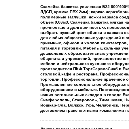
Скамейка банкетка усиленная Б22 800*400*
ЛДСП, кромка ПВХ 2мм); каркас неразборны
полимерные заглушки, ножки каркаса соед
объем 0,06м3. Скамейка банкетка мягкая н
прочностью и долговечностью, превосход
выбрать нужный цвет обивки и каркаса ск
для любых общественных учреждений и за
приемных, офисов и холлов кинотеатров,
питания и торговли. Мебель школьная уч
дошкольных образовательных учреждений
общепита и учреждений, производство шк
мебели и нейтрального кухонного оборуд
производителя ПКФ ТоргСервисСнаб в Ек
столовой,кафе и ресторана. Профессион
торговли. Профессиональное прачечное о
Промышленное холодильное оборудование 
оборудованием и мебелью. Поставка,про
наших региональных складов в городе Ека
Симферополь, Ставрополь, Тимашевск, Ни
Йошкар-Ола, Волжск, Уфа, Челябинск, Пер
доставляем транспортными компаниями 