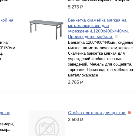
5 275
р.
нкой на
Банкетка скамейка мягкая на
металлокаркасе для
учреждений,1200х400х440мм.
Производство мебели
й на
Банкетка 1200*400*440мм, сиденье
0*750мм.
мягкое, на металлическом каркасе.
ц,
Скамейка банкетка мягкая для
х
учреждений и общественных
заведений. Мебель для общепита,
торговли. Производство мебели на
металлокаркасе
2 765
р.
оршок
Стойка плетеная для цветов
3 500
р.
размеры,
екора