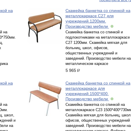
нкой на
Скамейка банкетка со спинкой на
металлокаркасе С27 для
учреждений.1200мм.
Производство мебели
й на
Скамейка банкетка со спинкой и
0*750мм.
подлокотниками на металлокаркасе
ц,
С27 1200мм. Скамейка мягкая для
х
больниц, школ, офисов,
общественных учреждений и
заведений. Производство мебели на
рика
металлическом каркасе
5 965
р.
нкой на
Скамейка банкетка со спинкой на
металлокаркасе для
учреждений.1500*400.
Производство мебели
й на
Скамейка банкетка со спинкой на
0мм.
металлокаркасе С23 1500*400*730м
ц, школ,
Скамейка мягкая для больниц, школ
ждений и
офисов, общественных учреждений 
бели на
заведений. Производство мебели на
рика
металлическом каркасе. Фабрика