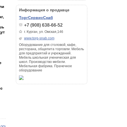
ли
Информация о продавце
г,
ТоргСервисСнаб
+7 (908) 638-66-52
шь
дут
г. Курган, ул. Омская,146
www.torg-snab.com
Оборудование для столовой, кафе,
ресторана, общепита торговли. Мебель
для предприятий и учреждений.
Мебель школьная ученическая для
школ. Производство мебели.
е
Мебельная фабрика. Прачечное
оборудование
 с
100)